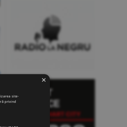
×
izarea site-
ră privind