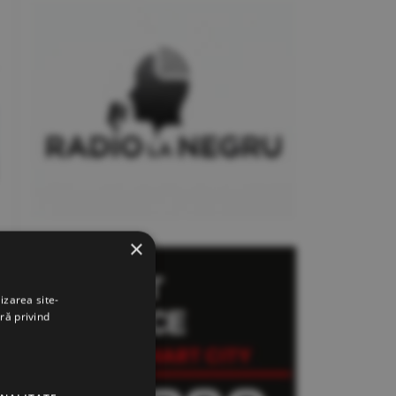
×
izarea site-
ră privind