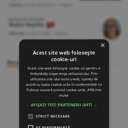
Politică
/George Marinescu -
7 august
IPOTEZE DE WEEKEND
Maşina timpului
Editorial
/Cornel Codiţă -
7 august
×
Citeşte Ziarul BURSA din
07 august
Acest site web folosește
cookie-uri
Bursa Construcţiilor
Acest site web folosește cookie-uri pentru a
îmbunătăți experiența utilizatorului. Prin
utilizarea site-ului nostru web, sunteți de
acord cu toate cookie-urile în conformitate cu
Politica noastră privind cookie-urile.
Află mai
multe
AFIȘAȚI TOȚI PARTENERII
(847) →
STRICT NECESARE
DE PERFORMANȚĂ