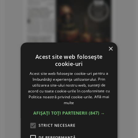
×
Acest site web folosește
cookie-uri
Acest site web folosește cookie-uri pentru a
îmbunătăți experiența utilizatorului. Prin
utilizarea site-ului nostru web, sunteți de
acord cu toate cookie-urile în conformitate cu
Politica noastră privind cookie-urile.
Află mai
multe
AFIȘAȚI TOȚI PARTENERII
(847) →
STRICT NECESARE
Consultă arhiva ziarului
DE PERFORMANȚĂ