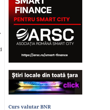
,
d
Curs valutar BNR