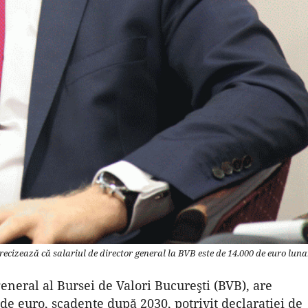
ecizează că salariul de director general la BVB este de 14.000 de euro luna
neral al Bursei de Valori Bucureşti (BVB), are
de euro, scadente după 2030, potrivit declaraţiei de