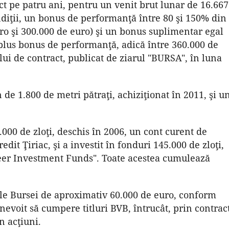
 pe patru ani, pentru un venit brut lunar de 16.667
ndiţii, un bonus de performanţă între 80 şi 150% din
uro şi 300.000 de euro) şi un bonus suplimentar egal
 plus bonus de performanţă, adică între 360.000 de
ului de contract, publicat de ziarul "BURSA", în luna
de 1.800 de metri pătraţi, achiziţionat în 2011, şi u
000 de zloţi, deschis în 2006, un cont curent de
dit Ţiriac, şi a investit în fonduri 145.000 de zloţi,
oneer Investment Funds". Toate acestea cumulează
 ale Bursei de aproximativ 60.000 de euro, conform
nevoit să cumpere titluri BVB, întrucât, prin contract
n acţiuni.