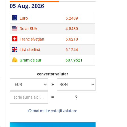
05 Aug. 2026
Euro
5.2489
Dolar SUA
4.5480
Franc elveţian
5.6210
Liră sterlină
6.1244
Gram de aur
607.9521
convertor valutar
»
=
?
mai multe cotaţii valutare