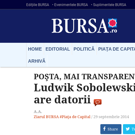
Ediţiile BURSA
• Evenimentele BURSA
• Suplimentele BURSA
HOME
EDITORIAL
POLITICĂ
PIAŢA DE CAPIT
ARHIVĂ
POŞTA, MAI TRANSPAREN
Ludwik Sobolewski
are datorii
A.A.
Ziarul BURSA
#Piaţa de Capital
/
29 septembrie 2014
Share
T