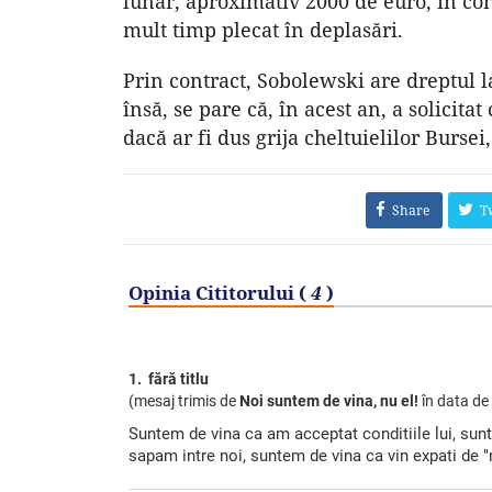
lunar, aproximativ 2000 de euro, în cond
mult timp plecat în deplasări.
Prin contract, Sobolewski are dreptul la
însă, se pare că, în acest an, a solicita
dacă ar fi dus grija cheltuielilor Bursei, 
Share
T
Opinia Cititorului (
4
)
1. fără titlu
(mesaj trimis de
Noi suntem de vina, nu el!
în data de
Suntem de vina ca am acceptat conditiile lui, sun
sapam intre noi, suntem de vina ca vin expati de "m