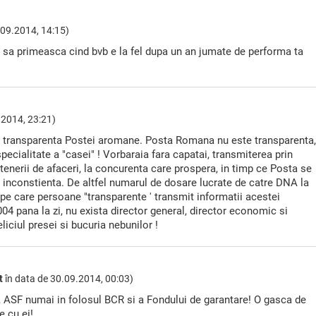
09.2014, 14:15)
 sa primeasca cind bvb e la fel dupa un an jumate de performa ta
.2014, 23:21)
e transparenta Postei aromane. Posta Romana nu este transparenta,
ecialitate a "casei" ! Vorbaraia fara capatai, transmiterea prin
rtenerii de afaceri, la concurenta care prospera, in timp ce Posta se
i inconstienta. De altfel numarul de dosare lucrate de catre DNA la
e care persoane "transparente ' transmit informatii acestei
004 pana la zi, nu exista director general, director economic si
liciul presei si bucuria nebunilor !
t
în data de
30.09.2014, 00:03)
, ASF numai in folosul BCR si a Fondului de garantare! O gasca de
e cu ei!