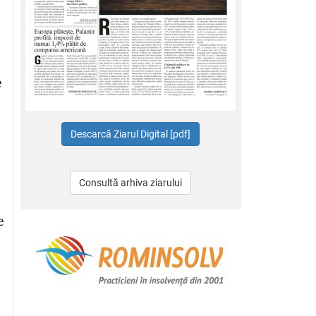
e
Consultă arhiva ziarului
e