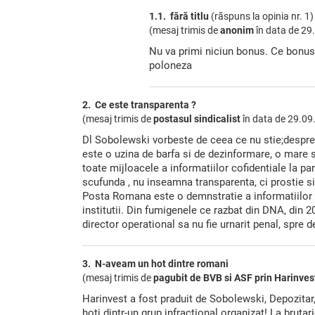
1.1. fără titlu
(răspuns la opinia nr. 1)
(mesaj trimis de
anonim
în data de
29.
Nu va primi niciun bonus. Ce bonus
poloneza
2. Ce este transparenta ?
(mesaj trimis de
postasul sindicalist
în data de
29.09
Dl Sobolewski vorbeste de ceea ce nu stie;despr
este o uzina de barfa si de dezinformare, o mare sp
toate mijloacele a informatiilor cofidentiale la pa
scufunda , nu inseamna transparenta, ci prostie s
Posta Romana este o demnstratie a informatiilor p
institutii. Din fumigenele ce razbat din DNA, din 2
director operational sa nu fie urnarit penal, spre de
3. N-aveam un hot dintre romani
(mesaj trimis de
pagubit de BVB si ASF prin Harinves
Harinvest a fost praduit de Sobolewski, Depozitar
hoti dintr-un grup infractional organizat! La brutari