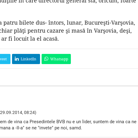
iţiile în care directorul general stă, oricum, foarte
 patru bilete dus- întors, lunar, Bucureşti-Varşovia,
t chiar plăţi pentru cazare şi masă în Varşovia, deşi,
ar fi locuit la el acasă.
weet
LinkedIn
Whatsapp
29.09.2014, 08:24)
tem de vina ca Presedintele BVB nu e un lider, suntem de vina ca ne
ana a -II-a" se ne "invete" pe noi, samd.