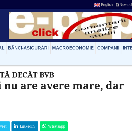
English
Newslet
AL
BĂNCI-ASIGURĂRI
MACROECONOMIE
COMPANII
INT
TĂ DECÂT BVB
 nu are avere mare, dar
weet
LinkedIn
Whatsapp