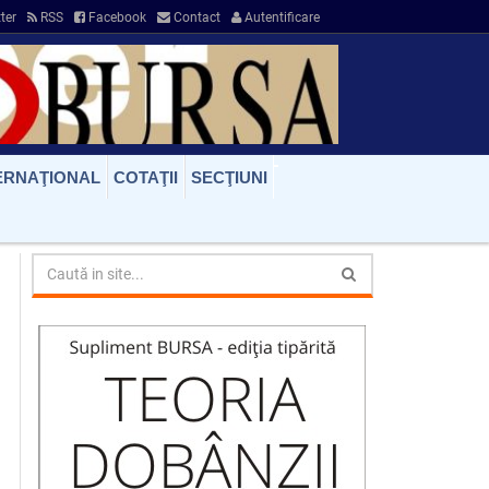
ter
RSS
Facebook
Contact
Autentificare
ERNAŢIONAL
COTAŢII
SECŢIUNI