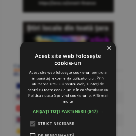
×
Acest site web folosește
cookie-uri
Curs valutar BNR
Acest site web folosește cookie-uri pentru a
05 Aug. 2026
îmbunătăți experiența utilizatorului. Prin
utilizarea site-ului nostru web, sunteți de
Euro
5.2489
acord cu toate cookie-urile în conformitate cu
Politica noastră privind cookie-urile.
Află mai
Dolar SUA
4.5480
multe
Franc elveţian
5.6210
AFIȘAȚI TOȚI PARTENERII
(847) →
Liră sterlină
6.1244
STRICT NECESARE
Gram de aur
607.9521
DE PERFORMANȚĂ