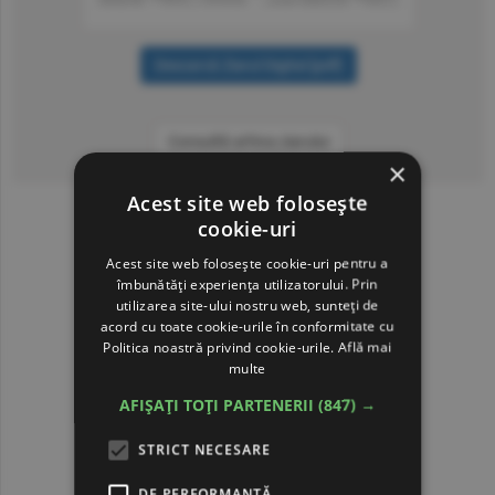
Consultă arhiva ziarului
×
Acest site web folosește
cookie-uri
Acest site web folosește cookie-uri pentru a
îmbunătăți experiența utilizatorului. Prin
utilizarea site-ului nostru web, sunteți de
acord cu toate cookie-urile în conformitate cu
Politica noastră privind cookie-urile.
Află mai
multe
AFIȘAȚI TOȚI PARTENERII
(847) →
STRICT NECESARE
DE PERFORMANȚĂ