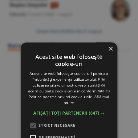
Maşina timpului
Editorial
/Cornel Codiţă -
7 august
Citeşte Ziarul BURSA din
07 august
Bursa Construcţiilor
×
Acest site web folosește
cookie-uri
Acest site web folosește cookie-uri pentru a
îmbunătăți experiența utilizatorului. Prin
utilizarea site-ului nostru web, sunteți de
acord cu toate cookie-urile în conformitate cu
Politica noastră privind cookie-urile.
Află mai
multe
AFIȘAȚI TOȚI PARTENERII
(847) →
STRICT NECESARE
DE PERFORMANȚĂ