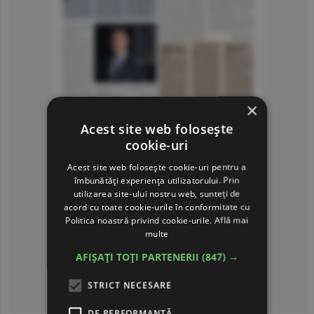
×
Acest site web folosește
cookie-uri
Acest site web folosește cookie-uri pentru a
îmbunătăți experiența utilizatorului. Prin
utilizarea site-ului nostru web, sunteți de
acord cu toate cookie-urile în conformitate cu
Politica noastră privind cookie-urile.
Află mai
multe
AFIȘAȚI TOȚI PARTENERII
(847) →
STRICT NECESARE
Consultă arhiva ziarului
DE PERFORMANȚĂ