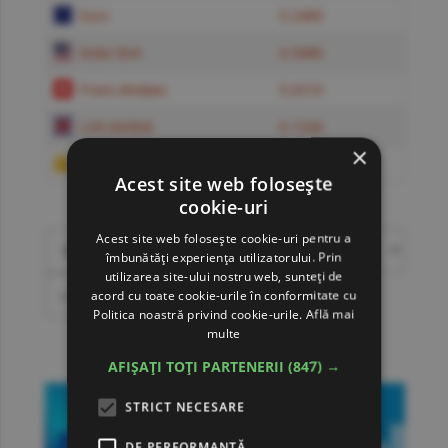
Euro
5.2489
Dolar SUA
4.5480
Franc elveţian
5.6210
Liră sterlină
6.1244
×
Gram de aur
607.9521
Acest site web folosește
cookie-uri
convertor valutar
Acest site web folosește cookie-uri pentru a
»
îmbunătăți experiența utilizatorului. Prin
utilizarea site-ului nostru web, sunteți de
=
?
acord cu toate cookie-urile în conformitate cu
Politica noastră privind cookie-urile.
Află mai
multe
mai multe cotaţii valutare
AFIȘAȚI TOȚI PARTENERII
(847) →
STRICT NECESARE
DE PERFORMANȚĂ