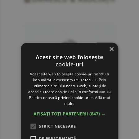
×
Acest site web folosește
cookie-uri
Acest site web folosește cookie-uri pentru a
îmbunătăți experiența utilizatorului. Prin
utilizarea site-ului nostru web, sunteți de
acord cu toate cookie-urile în conformitate cu
Politica noastră privind cookie-urile.
Află mai
multe
AFIȘAȚI TOȚI PARTENERII
(847) →
STRICT NECESARE
DE PERFORMANȚĂ