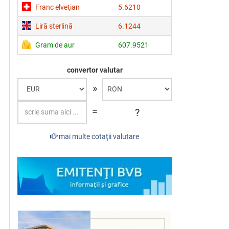
Franc elveţian
5.6210
Liră sterlină
6.1244
Gram de aur
607.9521
convertor valutar
»
=
?
mai multe cotaţii valutare