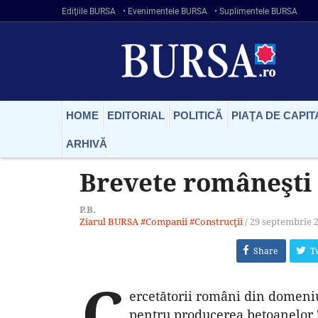
Ediţiile BURSA
• Evenimentele BURSA
• Suplimentele BURSA
HOME
EDITORIAL
POLITICĂ
PIAŢA DE CAPIT
ARHIVĂ
Brevete româneşti 
P.B.
Ziarul BURSA
#Companii
#Construcţii
/
29 septembrie 
Share
T
C
ercetătorii români din domeniul
pentru producerea betoanelor "