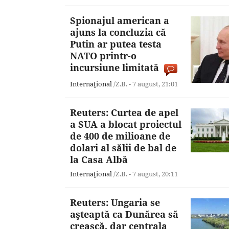
Spionajul american a
ajuns la concluzia că
Putin ar putea testa
NATO printr-o
incursiune limitată
Internaţional
/Z.B. -
7 august,
21:01
Reuters: Curtea de apel
a SUA a blocat proiectul
de 400 de milioane de
dolari al sălii de bal de
la Casa Albă
Internaţional
/Z.B. -
7 august,
20:11
Reuters: Ungaria se
aşteaptă ca Dunărea să
crească, dar centrala