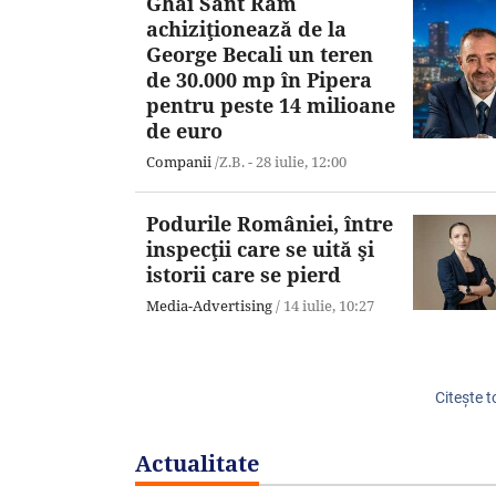
Ghai Sant Ram
achiziţionează de la
George Becali un teren
de 30.000 mp în Pipera
pentru peste 14 milioane
de euro
Companii
/Z.B. -
28 iulie,
12:00
Podurile României, între
inspecţii care se uită şi
istorii care se pierd
Media-Advertising
/
14 iulie,
10:27
Citeşte t
Actualitate