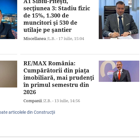
A1 Sibiu-Piteşti,
secţiunea 3: Stadiu fizic
de 15%, 1.300 de
muncitori şi 530 de
utilaje pe şantier
Miscellanea
/L.B. -
17 iulie,
15:04
RE/MAX România:
Cumpărătorii din piaţa
imobiliară, mai prudenţi
în primul semestru din
2026
Companii
/Z.B. -
13 iulie,
14:56
oate articolele din Construcţii