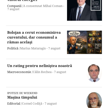
Companii
/A consemnat Mihai Coman -
7 august
Bolojan a cerut economisirea
curentului, dar consumul a
rămas acelaşi
Politică
/Marius Mataragis -
7 august
Un rating pentru neliniştea noastră
Macroeconomie
/Călin Rechea -
7 august
IPOTEZE DE WEEKEND
Maşina timpului
Editorial
/Cornel Codiţă -
7 august