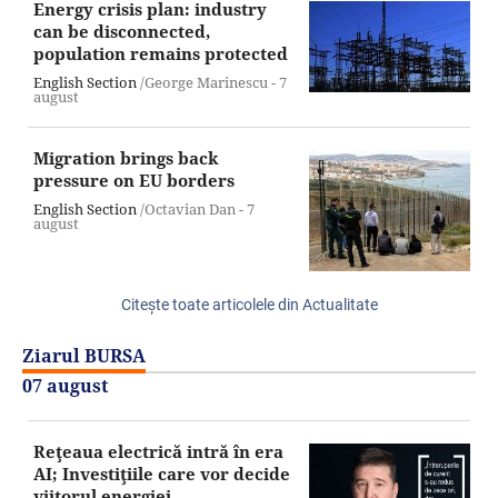
Energy crisis plan: industry
can be disconnected,
population remains protected
English Section
/George Marinescu -
7
august
Migration brings back
pressure on EU borders
English Section
/Octavian Dan -
7
august
Citeşte toate articolele din Actualitate
Ziarul BURSA
07 august
Reţeaua electrică intră în era
AI; Investiţiile care vor decide
viitorul energiei