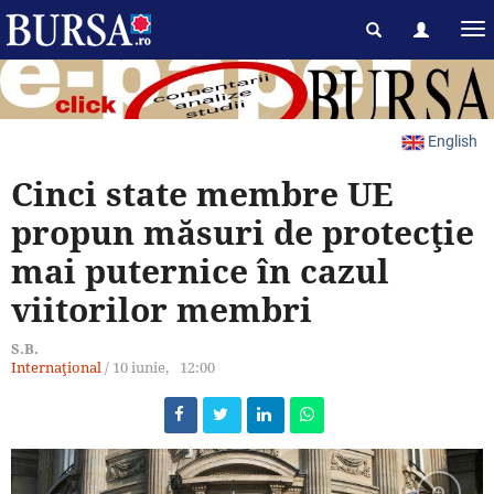
English
Cinci state membre UE
propun măsuri de protecţie
mai puternice în cazul
viitorilor membri
S.B.
Internaţional
/
10 iunie,
12:00