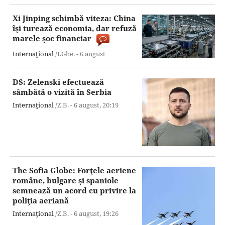
Xi Jinping schimbă viteza: China
îşi turează economia, dar refuză
marele şoc financiar
Internaţional
/I.Ghe. -
6 august
DS: Zelenski efectuează
sâmbătă o vizită în Serbia
Internaţional
/Z.B. -
6 august,
20:19
The Sofia Globe: Forţele aeriene
române, bulgare şi spaniole
semnează un acord cu privire la
poliţia aeriană
Internaţional
/Z.B. -
6 august,
19:26