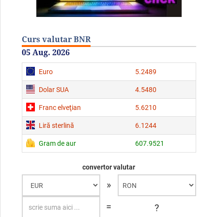
Curs valutar BNR
05 Aug. 2026
Euro
5.2489
Dolar SUA
4.5480
Franc elveţian
5.6210
Liră sterlină
6.1244
Gram de aur
607.9521
convertor valutar
»
=
?