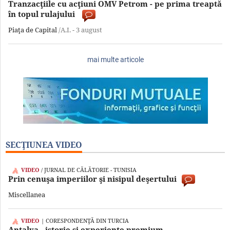
Tranzacţiile cu acţiuni OMV Petrom - pe prima treaptă
în topul rulajului
Piaţa de Capital
/A.I. -
3 august
mai multe articole
SECŢIUNEA VIDEO
VIDEO
/ JURNAL DE CĂLĂTORIE - TUNISIA
Prin cenuşa imperiilor şi nisipul deşertului
Miscellanea
VIDEO
| CORESPONDENŢĂ DIN TURCIA
Antalya - istorie şi experienţe premium