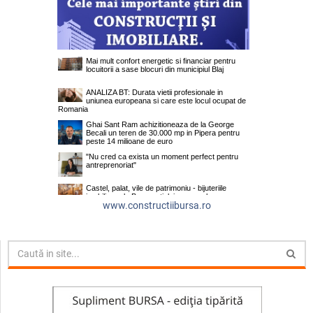
www.constructiibursa.ro