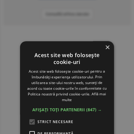
Consultă arhiva ziarului
×
Acest site web folosește
cookie-uri
Acest site web folosește cookie-uri pentru a
îmbunătăți experiența utilizatorului. Prin
utilizarea site-ului nostru web, sunteți de
acord cu toate cookie-urile în conformitate cu
Politica noastră privind cookie-urile.
Află mai
multe
AFIȘAȚI TOȚI PARTENERII
(847) →
STRICT NECESARE
DE PERFORMANȚĂ