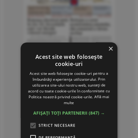
×
Acest site web folosește
cookie-uri
Acest site web folosește cookie-uri pentru a
îmbunătăți experiența utilizatorului. Prin
utilizarea site-ului nostru web, sunteți de
acord cu toate cookie-urile în conformitate cu
Politica noastră privind cookie-urile.
Află mai
multe
AFIȘAȚI TOȚI PARTENERII
(847) →
STRICT NECESARE
DE PERFORMANȚĂ