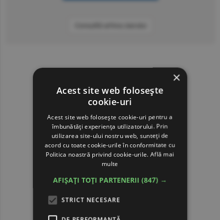
Consultă arhiva ziarului
×
Acest site web folosește
cookie-uri
Acest site web folosește cookie-uri pentru a
îmbunătăți experiența utilizatorului. Prin
utilizarea site-ului nostru web, sunteți de
acord cu toate cookie-urile în conformitate cu
Politica noastră privind cookie-urile.
Află mai
multe
AFIȘAȚI TOȚI PARTENERII
(847) →
STRICT NECESARE
DE PERFORMANȚĂ