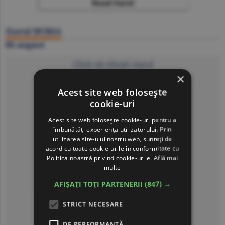
Ziarul BURSA
06 august
Click să citeşti ziarul
×
Acest site web folosește
cookie-uri
Acest site web folosește cookie-uri pentru a
îmbunătăți experiența utilizatorului. Prin
utilizarea site-ului nostru web, sunteți de
acord cu toate cookie-urile în conformitate cu
Politica noastră privind cookie-urile.
Află mai
multe
AFIȘAȚI TOȚI PARTENERII
(847) →
STRICT NECESARE
DE PERFORMANȚĂ