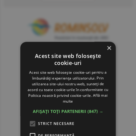
×
Acest site web folosește
cookie-uri
Acest site web folosește cookie-uri pentru a
îmbunătăți experiența utilizatorului. Prin
utilizarea site-ului nostru web, sunteți de
acord cu toate cookie-urile în conformitate cu
Politica noastră privind cookie-urile.
Află mai
multe
AFIȘAȚI TOȚI PARTENERII
(847) →
STRICT NECESARE
DE PERFORMANȚĂ