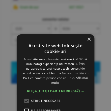
Gram de aur
607.9521
convertor valutar
»
×
=
?
Acest site web folosește
cookie-uri
mai multe cotaţii valutare
Acest site web folosește cookie-uri pentru a
îmbunătăți experiența utilizatorului. Prin
utilizarea site-ului nostru web, sunteți de
acord cu toate cookie-urile în conformitate cu
Politica noastră privind cookie-urile.
Află mai
multe
AFIȘAȚI TOȚI PARTENERII
(847) →
STRICT NECESARE
DE PERFORMANȚĂ