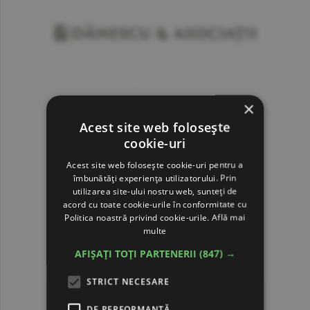
×
Acest site web folosește
cookie-uri
Acest site web folosește cookie-uri pentru a
îmbunătăți experiența utilizatorului. Prin
utilizarea site-ului nostru web, sunteți de
acord cu toate cookie-urile în conformitate cu
Politica noastră privind cookie-urile.
Află mai
multe
AFIȘAȚI TOȚI PARTENERII
(847) →
STRICT NECESARE
DE PERFORMANȚĂ