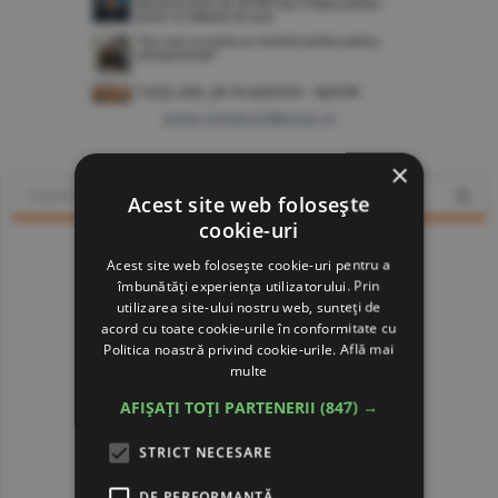
www.constructiibursa.ro
×
Acest site web folosește
cookie-uri
Acest site web folosește cookie-uri pentru a
îmbunătăți experiența utilizatorului. Prin
utilizarea site-ului nostru web, sunteți de
acord cu toate cookie-urile în conformitate cu
Politica noastră privind cookie-urile.
Află mai
multe
AFIȘAȚI TOȚI PARTENERII
(847) →
STRICT NECESARE
DE PERFORMANȚĂ