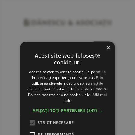
×
Acest site web folosește
cookie-uri
Acest site web folosește cookie-uri pentru a
îmbunătăți experiența utilizatorului. Prin
utilizarea site-ului nostru web, sunteți de
acord cu toate cookie-urile în conformitate cu
Politica noastră privind cookie-urile.
Află mai
multe
AFIȘAȚI TOȚI PARTENERII
(847) →
STRICT NECESARE
DE PERFORMANȚĂ