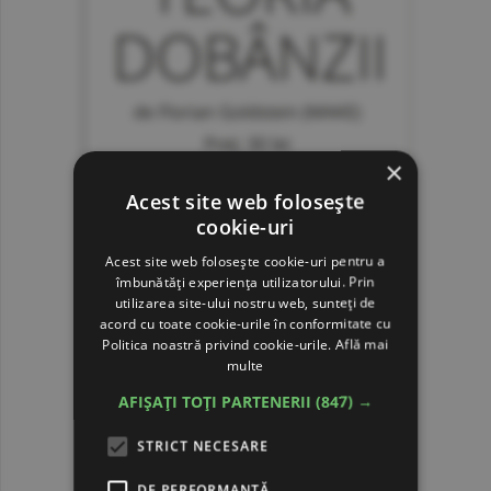
×
Acest site web folosește
cookie-uri
Acest site web folosește cookie-uri pentru a
îmbunătăți experiența utilizatorului. Prin
utilizarea site-ului nostru web, sunteți de
acord cu toate cookie-urile în conformitate cu
Politica noastră privind cookie-urile.
Află mai
multe
AFIȘAȚI TOȚI PARTENERII
(847) →
STRICT NECESARE
DE PERFORMANȚĂ