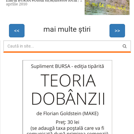
Ziarul BURSA
#Omul sf(M)inteste locul
/
2
aprilie 2010
mai multe ştiri
<<
>>