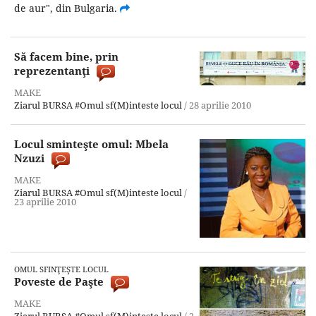
de aur", din Bulgaria.
Să facem bine, prin
reprezentanţi
MAKE
Ziarul BURSA
#Omul sf(M)inteste locul
/
28 aprilie 2010
Locul sminteşte omul: Mbela
Nzuzi
MAKE
Ziarul BURSA
#Omul sf(M)inteste locul
/
23 aprilie 2010
OMUL SFINŢEŞTE LOCUL
Poveste de Paşte
MAKE