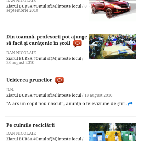
DAN NICOLAIE
Ziarul BURSA
#Omul sf(M)inteste locul
/
8
septembrie 2010
Din toamnă, profesorii pot ajunge
să facă şi curăţenie în şcoli
DAN NICOLAIE
Ziarul BURSA
#Omul sf(M)inteste locul
/
23 august 2010
Uciderea pruncilor
D.N.
Ziarul BURSA
#Omul sf(M)inteste locul
/
18 august 2010
"A ars un copil nou născut", anunţă o televiziune de ştiri.
Pe culmile reciclării
DAN NICOLAIE
Ziarul BURSA
#Omul sf(M)inteste locul
/