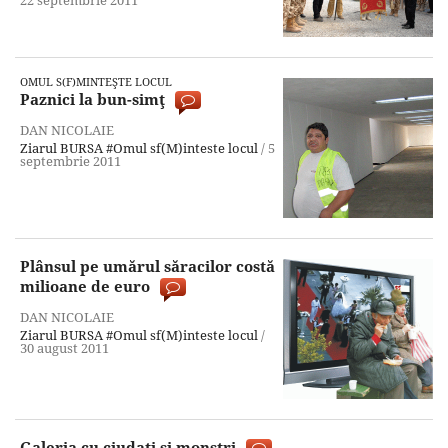
OMUL S(F)MINTEŞTE LOCUL
Paznici la bun-simţ
DAN NICOLAIE
Ziarul BURSA
#Omul sf(M)inteste locul
/
5
septembrie 2011
Plânsul pe umărul săracilor costă
milioane de euro
DAN NICOLAIE
Ziarul BURSA
#Omul sf(M)inteste locul
/
30 august 2011
Galeria cu ciudaţi şi monştri