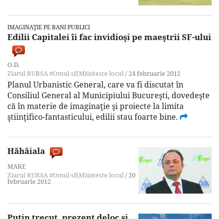
IMAGINAŢIE PE BANI PUBLICI
Edilii Capitalei îi fac invidioşi pe maeştrii SF-ului
O.D.
Ziarul BURSA
#Omul sf(M)inteste locul
/
24 februarie 2012
Planul Urbanistic General, care va fi discutat în
Consiliul General al Municipiului Bucureşti, dovedeşte
că în materie de imaginaţie şi proiecte la limita
ştiinţifico-fantasticului, edilii stau foarte bine.
Hăhăiala
MAKE
Ziarul BURSA
#Omul sf(M)inteste locul
/
20
februarie 2012
Puţin trecut, prezent deloc şi