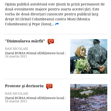
Opinia publică autohtonă este ţinută în priză permanent de
două evenimente majore pentru soarta acestei ţări. Este
vorba de două divorţuri cunoscute pentru publicul larg
drept Iri (Irinel Columbeanu) contra Moni (Monica
Columbeanu) şi Pepe (Ionuţ...
"Disimularea mărfii"
DAN NICOLAIE
Ziarul BURSA
#Omul sf(M)inteste locul
/
24 martie 2011
Proteste şi derizoriu
DAN NICOLAIE
Ziarul BURSA
#Omul sf(M)inteste locul
/
16 martie 2011