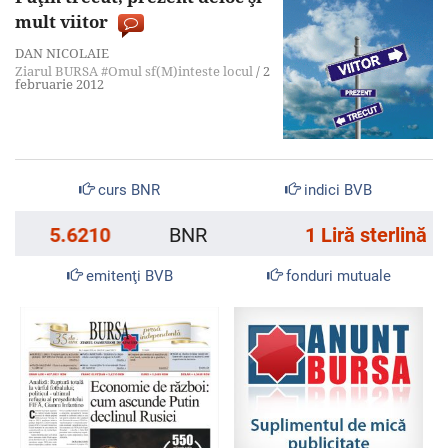
mult viitor
DAN NICOLAIE
Ziarul BURSA
#Omul sf(M)inteste locul
/
2
februarie 2012
curs BNR
indici BVB
BNR
1 Liră sterlină
6.1244
emitenţi BVB
fonduri mutuale