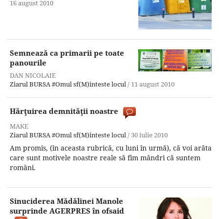
16 august 2010
Semnează ca primarii pe toate
panourile
DAN NICOLAIE
Ziarul BURSA
#Omul sf(M)inteste locul
/
11 august 2010
Hărţuirea demnităţii noastre
MAKE
Ziarul BURSA
#Omul sf(M)inteste locul
/
30 iulie 2010
Am promis, (în aceasta rubrică, cu luni în urmă), că voi arăta
care sunt motivele noastre reale să fim mândri că suntem
români.
Sinuciderea Mădălinei Manole
surprinde AGERPRES în ofsaid