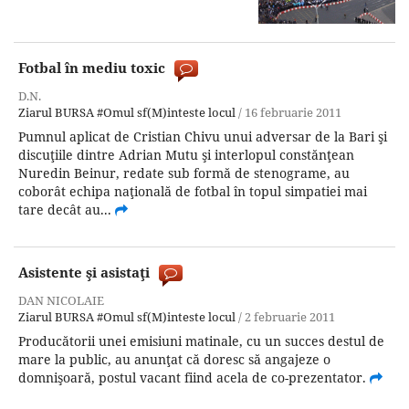
Fotbal în mediu toxic
D.N.
Ziarul BURSA
#Omul sf(M)inteste locul
/
16 februarie 2011
Pumnul aplicat de Cristian Chivu unui adversar de la Bari şi
discuţiile dintre Adrian Mutu şi interlopul constănţean
Nuredin Beinur, redate sub formă de stenograme, au
coborât echipa naţională de fotbal în topul simpatiei mai
tare decât au...
Asistente şi asistaţi
DAN NICOLAIE
Ziarul BURSA
#Omul sf(M)inteste locul
/
2 februarie 2011
Producătorii unei emisiuni matinale, cu un succes destul de
mare la public, au anunţat că doresc să angajeze o
domnişoară, postul vacant fiind acela de co-prezentator.