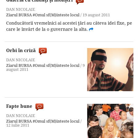
DAN NICOLAIE
Ziarul BURSA
#Omul sf(M)inteste locul
/
19 august 2011
Conducătorii vremelnici ai acestei ţări au câteva idei fixe, pe
care le învârt de la o guvernare la alta.
Orbi în criză
DAN NICOLAIE
Ziarul BURSA
#Omul sf(M)inteste locul
/
9
august 2011
Fapte bune
DAN NICOLAIE
Ziarul BURSA
#Omul sf(M)inteste locul
/
12 iulie 2011