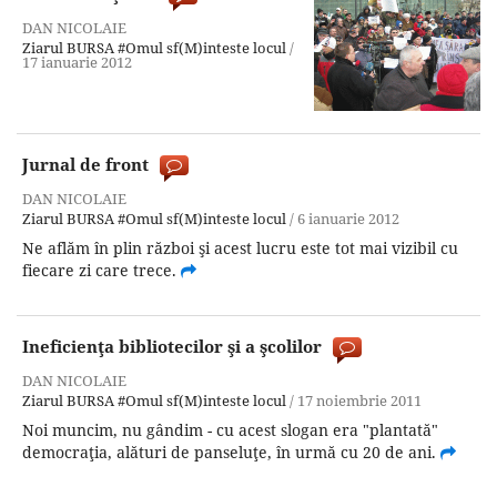
DAN NICOLAIE
Ziarul BURSA
#Omul sf(M)inteste locul
/
17 ianuarie 2012
Jurnal de front
DAN NICOLAIE
Ziarul BURSA
#Omul sf(M)inteste locul
/
6 ianuarie 2012
Ne aflăm în plin război şi acest lucru este tot mai vizibil cu
fiecare zi care trece.
Ineficienţa bibliotecilor şi a şcolilor
DAN NICOLAIE
Ziarul BURSA
#Omul sf(M)inteste locul
/
17 noiembrie 2011
Noi muncim, nu gândim - cu acest slogan era "plantată"
democraţia, alături de panseluţe, în urmă cu 20 de ani.