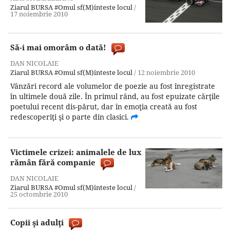
Ziarul BURSA
#Omul sf(M)inteste locul
/
17 noiembrie 2010
Să-i mai omorâm o dată!
DAN NICOLAIE
Ziarul BURSA
#Omul sf(M)inteste locul
/
12 noiembrie 2010
Vânzări record ale volumelor de poezie au fost înregistrate
în ultimele două zile. În primul rând, au fost epuizate cărţile
poetului recent dis-părut, dar în emoţia creată au fost
redescoperiţi şi o parte din clasici.
Victimele crizei: animalele de lux
rămân fără companie
DAN NICOLAIE
Ziarul BURSA
#Omul sf(M)inteste locul
/
25 octombrie 2010
Copii şi adulţi