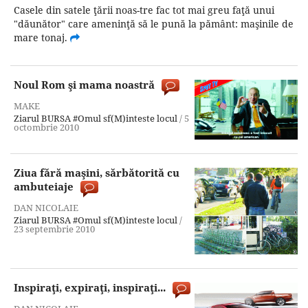
Casele din satele ţării noas-tre fac tot mai greu faţă unui
"dăunător" care ameninţă să le pună la pământ: maşinile de
mare tonaj.
Noul Rom şi mama noastră
MAKE
Ziarul BURSA
#Omul sf(M)inteste locul
/
5
octombrie 2010
Ziua fără maşini, sărbătorită cu
ambuteiaje
DAN NICOLAIE
Ziarul BURSA
#Omul sf(M)inteste locul
/
23 septembrie 2010
Inspiraţi, expiraţi, inspiraţi...