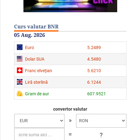
Curs valutar BNR
05 Aug. 2026
Euro
5.2489
Dolar SUA
4.5480
Franc elveţian
5.6210
Liră sterlină
6.1244
Gram de aur
607.9521
convertor valutar
»
=
?