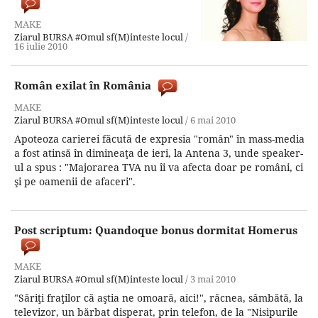
MAKE
Ziarul BURSA
#Omul sf(M)inteste locul
/
16 iulie 2010
Român exilat în România
MAKE
Ziarul BURSA
#Omul sf(M)inteste locul
/
6 mai 2010
Apoteoza carierei făcută de expresia "român" în mass-media
a fost atinsă în dimineaţa de ieri, la Antena 3, unde speaker-
ul a spus : "Majorarea TVA nu îi va afecta doar pe români, ci
şi pe oamenii de afaceri".
Post scriptum: Quandoque bonus dormitat Homerus
MAKE
Ziarul BURSA
#Omul sf(M)inteste locul
/
3 mai 2010
"Săriţi fraţilor că aştia ne omoară, aici!", răcnea, sâmbătă, la
televizor, un bărbat disperat, prin telefon, de la "Nisipurile