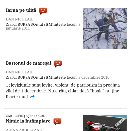
Iarna pe uliţă
DAN NICOLAIE
Ziarul BURSA
#Omul sf(M)inteste locul
/
5
ianuarie 2011
Bastonul de mareşal
DAN NICOLAIE
Ziarul BURSA
#Omul sf(M)inteste locul
/
3 decembrie 2010
Televiziunile sunt lovite, violent, de patriotism în preajma
zilei de 1 decembrie. Nu e rău, chiar dacă "boala" nu ţine
foarte mult.
OMUL SFINŢEŞTE LOCUL
Nimic la întâmplare
ADINA ARDELEANU