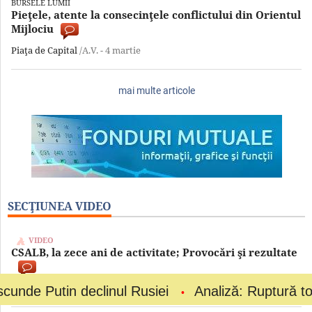
BURSELE LUMII
Pieţele, atente la consecinţele conflictului din Orientul
Mijlociu
Piaţa de Capital
/A.V. -
4 martie
mai multe articole
SECŢIUNEA VIDEO
VIDEO
CSALB, la zece ani de activitate; Provocări şi rezultate
Bănci-Asigurări
 declinul Rusiei
Analiză: Ruptură totală la vârfu