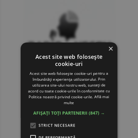
×
Acest site web folosește
cookie-uri
Acest site web folosește cookie-uri pentru a
îmbunătăți experiența utilizatorului. Prin
utilizarea site-ului nostru web, sunteți de
acord cu toate cookie-urile în conformitate cu
Politica noastră privind cookie-urile.
Află mai
multe
AFIȘAȚI TOȚI PARTENERII
(847) →
STRICT NECESARE
DE PERFORMANȚĂ