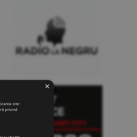
×
izarea site-
ră privind