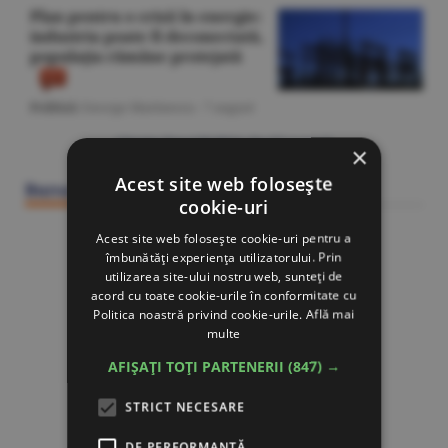
Plan pentru o criză în energie:
industria poate fi deconectată,
populaţia rămâne protejată
Politică
/George Marinescu -
7 august
Citeşte Ziarul BURSA din
07 august
×
Acest site web folosește
Bursa Construcţiilor
cookie-uri
Acest site web folosește cookie-uri pentru a
îmbunătăți experiența utilizatorului. Prin
utilizarea site-ului nostru web, sunteți de
acord cu toate cookie-urile în conformitate cu
Politica noastră privind cookie-urile.
Află mai
multe
AFIȘAȚI TOȚI PARTENERII
(847) →
STRICT NECESARE
DE PERFORMANȚĂ