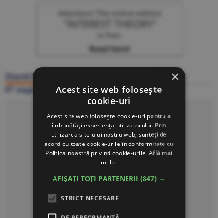
×
Ziarul BURSA
Acest site web folosește
07 august
cookie-uri
Click să citeşti ziarul
Acest site web folosește cookie-uri pentru a
îmbunătăți experiența utilizatorului. Prin
utilizarea site-ului nostru web, sunteți de
acord cu toate cookie-urile în conformitate cu
Politica noastră privind cookie-urile.
Află mai
multe
AFIȘAȚI TOȚI PARTENERII
(847) →
STRICT NECESARE
DE PERFORMANȚĂ