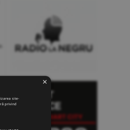
n
×
izarea site-
t
ră privind