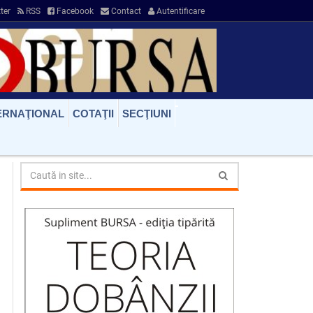
ter
RSS
Facebook
Contact
Autentificare
ERNAŢIONAL
COTAŢII
SECŢIUNI