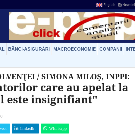
English
Newslet
AL
BĂNCI-ASIGURĂRI
MACROECONOMIE
COMPANII
INT
VENŢEI / SIMONA MILOŞ, INPPI:
rilor care au apelat la
 este insignifiant"
20
weet
LinkedIn
Whatsapp