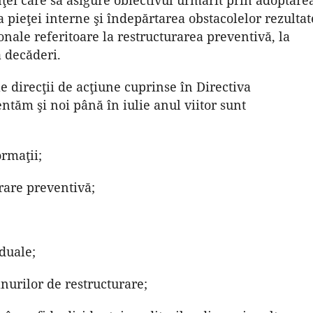
a pieţei interne şi îndepărtarea obstacolelor rezultat
onale referitoare la restructurarea preventivă, la
a decăderi.
e direcţii de acţiune cuprinse în Directiva
tăm şi noi până în iulie anul viitor sunt
ormaţii;
urare preventivă;
iduale;
nurilor de restructurare;