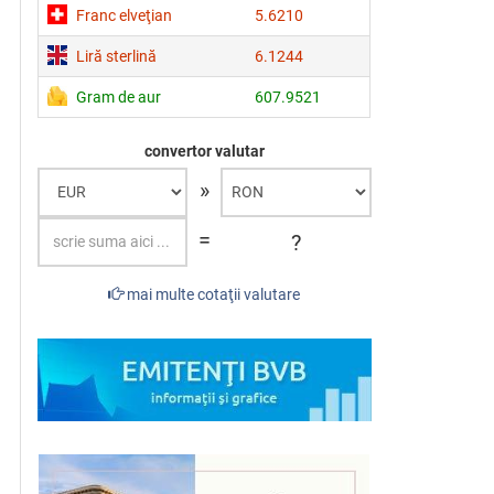
Franc elveţian
5.6210
Liră sterlină
6.1244
Gram de aur
607.9521
convertor valutar
»
=
?
mai multe cotaţii valutare