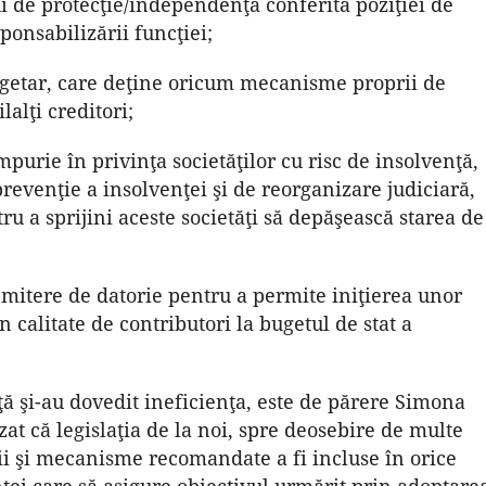
ui de protecţie/independenţă conferită poziţiei de
ponsabilizării funcţiei;
bugetar, care deţine oricum mecanisme proprii de
lalţi creditori;
urie în privinţa societăţilor cu risc de insolvenţă,
prevenţie a insolvenţei şi de reorganizare judiciară,
ru a sprijini aceste societăţi să depăşească starea de
emitere de datorie pentru a permite iniţierea unor
n calitate de contributori la bugetul de stat a
ţă şi-au dovedit ineficienţa, este de părere Simona
zat că legislaţia de la noi, spre deosebire de multe
uţii şi mecanisme recomandate a fi incluse în orice
nţei care să asigure obiectivul urmărit prin adoptare