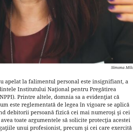
Simona Mil
apelat la falimentul personal este insig­nifiant, a
intele Institutului Naţional pentru Pregătirea
INPPI). Printre altele, domnia sa a evidenţiat că
 cum este reglementată de legea în vigoare se aplică
d debitorii persoană fizică cei mai numeroşi şi cei
 avea toate argumentele să solicite protecţia acestei
igaţiile unui profesionist, precum şi cei care exercită