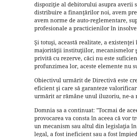
dispoziţie al debitorului asupra averii
distribuire a finanţărilor noi, avem pr
avem norme de auto-reglementare, supr
profesionale a practicienilor în insolve
Şi totuşi, această realitate, a existenţe
majorităţii instituţiilor, mecanismelor 
privită cu rezerve, căci nu este sufi
profunzimea lor, aceste elemente nu sun
Obiectivul urmărit de Directivă este cr
eficient şi care să garanteze valorifica
urmărit ar rămâne unul iluzoriu, ne-a
Domnia sa a continuat: "Tocmai de acee
provocarea va consta în aceea că vor tr
un mecanism sau altul din legislaţia în
legal, a fost ineficient sau a fost împied