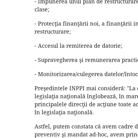
- Impunerea unui plan de restructurare
clase;
- Protecţia finanţării noi, a finanţării 
restructurare;
- Accesul la remiterea de datorie;
- Supravegherea şi remunerarea practic
- Monitorizarea/culegerea datelor/întocm
Preşedintele INPPI mai consideră: "La 
legislaţia naţională înglobează, în ma
principalele direcţii de acţiune toate 
în legislaţia naţională.
Astfel, putem constata că avem cadre d
preventiv şi mandat ad-hoc, avem princ