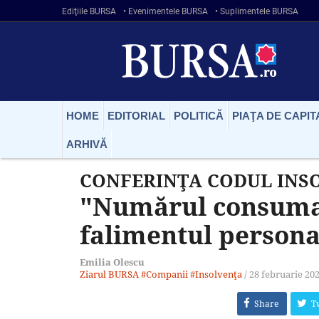
Ediţiile BURSA
• Evenimentele BURSA
• Suplimentele BURSA
HOME
EDITORIAL
POLITICĂ
PIAŢA DE CAPIT
ARHIVĂ
CONFERINŢA CODUL INSOL
"Numărul consumato
falimentul personal
Emilia Olescu
Ziarul BURSA
#Companii
#Insolvenţa
/
28 februarie 20
Share
T