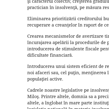
şi caracterul colectiv, creşterea gradul
practician în insolvenţă, pe măsura res
Eliminarea prioritizării creditorului 
recuperare a creanţelor în raport de cei
Crearea mecanismelor de avertizare timp
încurajarea apelării la procedurile de 
introducerea de stimulente fiscale pent
dificultate financiară.
Introducerea unui sistem eficient de r
noi afaceri sau, cel puţin, menţinerea î
populaţiei active.
Cadrele noastre legislative pe insolven
Miloş. Printre altele, domnia sa a preci
altele, a înglobat în mare parte instit
legislaţie naţională în materia insolve