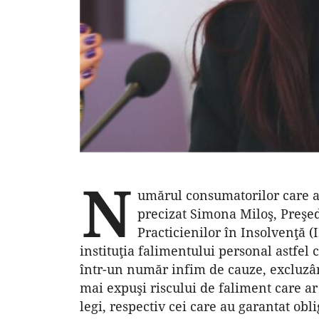
N
umărul consumatorilor care au 
precizat Simona Miloş, Preşed
Practicienilor în Insolvenţă (
instituţia falimentului personal astfel
într-un număr infim de cauze, excluzân
mai expuşi riscului de faliment care ar
legi, res­pectiv cei care au garantat obl