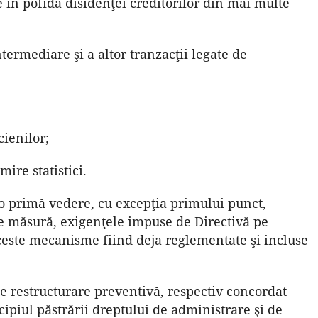
 în pofida disidenţei creditorilor din mai multe
intermediare şi a altor tranzacţii legate de
ienilor;
ire statistici.
o primă vedere, cu excepţia primului punct,
re măsură, exigenţele impuse de Directivă pe
aceste mecanisme fiind deja reglementate şi incluse
e restructurare preventivă, respectiv concordat
ipiul păstrării dreptului de administrare şi de