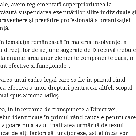
 sale, avem reglementată superprioritatea la
evăzută suspendarea executărilor silite individuale ş
aveghere şi pregătire profesională a organizaţiei
nţă.
i în legislaţia românească în materia insolvenţei a
şi direcţiilor de acţiune sugerate de Directivă trebuie
cientă enumerarea unor elemente componente dacă, în
t efective şi funcţionale".
earea unui cadru legal care să fie în primul rând
rea efectivă a unor drepturi pentru că, altfel, scopul
 mai spus Simona Miloş.
a, în încercarea de transpunere a Directivei,
ebui identificate în primul rând cauzele pentru care
 vigoare nu a avut finalitatea urmărită de textul
icat de alţi factori să funcţioneze, astfel încât vor