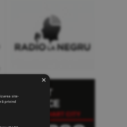
i
×
izarea site-
ră privind