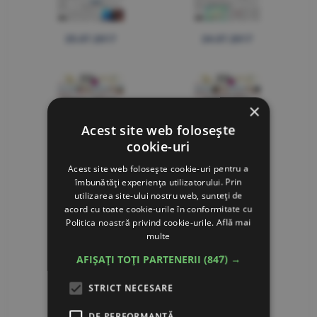
25.07.2017
24.07.2017
×
Acest site web folosește
cookie-uri
Acest site web folosește cookie-uri pentru a
îmbunătăți experiența utilizatorului. Prin
utilizarea site-ului nostru web, sunteți de
21.07.2017
20.07.2017
acord cu toate cookie-urile în conformitate cu
Politica noastră privind cookie-urile.
Află mai
multe
AFIȘAȚI TOȚI PARTENERII
(847) →
STRICT NECESARE
DE PERFORMANȚĂ