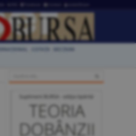
ter
RSS
Facebook
Contact
Autentificare
ERNAŢIONAL
COTAŢII
SECŢIUNI