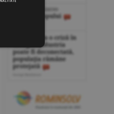
ONALITATE
IPOTEZE DE WEEKEND
Maşina timpului
Cornel Codiţă
Plan pentru o criză în
energie: industria
poate fi deconectată,
populaţia rămâne
protejată
George Marinescu