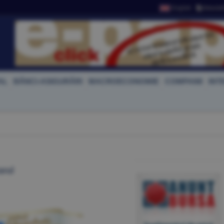
English
Newslet
AL
BĂNCI-ASIGURĂRI
MACROECONOMIE
COMPANII
INT
arul