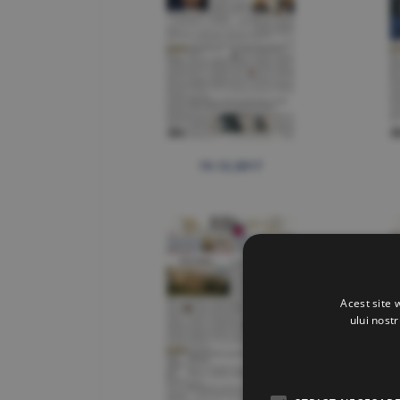
19.12.2017
Acest site 
ului nost