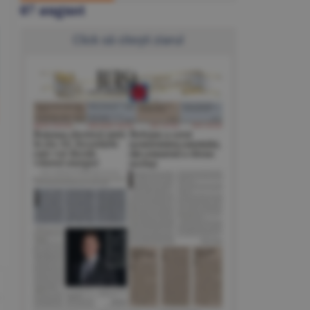
07 august
Click să citeşti ziarul