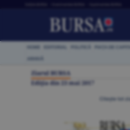
Ediţiile BURSA
• Evenimentele BURSA
• Suplimentele BURSA
HOME
EDITORIAL
POLITICĂ
PIAŢA DE CAPIT
ARHIVĂ
Ziarul BURSA
Ediţia din
23 mai 2017
Citeşte tot zi