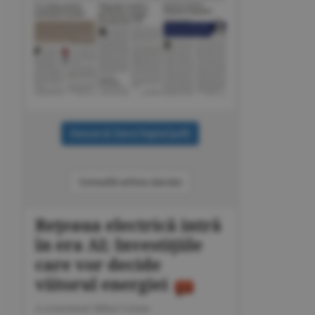
Consultă arhiva ziarului
Reţeaua electrică intră
în era AI; Investiţiile
care vor decide
viitorul energiei
A consemnat Mihai Coman