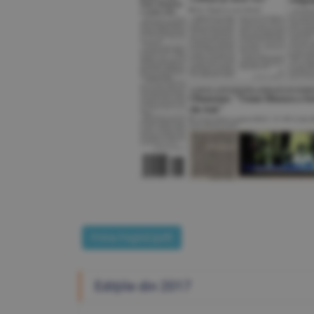
Prima Pagină [pdf]
Ediţiile din 2017