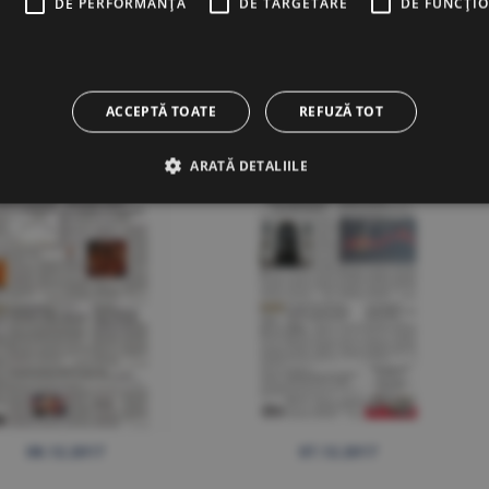
E
DE PERFORMANȚĂ
DE TARGETARE
DE FUNCŢI
13.12.2017
12.12.2017
ACCEPTĂ TOATE
REFUZĂ TOT
ARATĂ DETALIILE
08.12.2017
07.12.2017