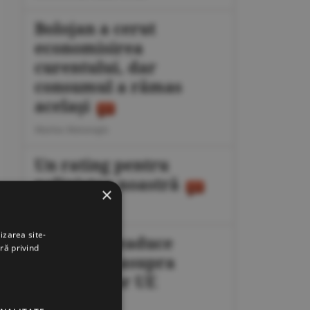
Bolojan a cerut
economisirea
curentului, dar
consumul a rămas
acelaşi
Marius Mataragis
Un rating pentru
neliniştea noastră
×
Călin Rechea
izarea site-
Migraţia readuce
ră privind
presiunea asupra
frontierelor UE
Octavian Dan