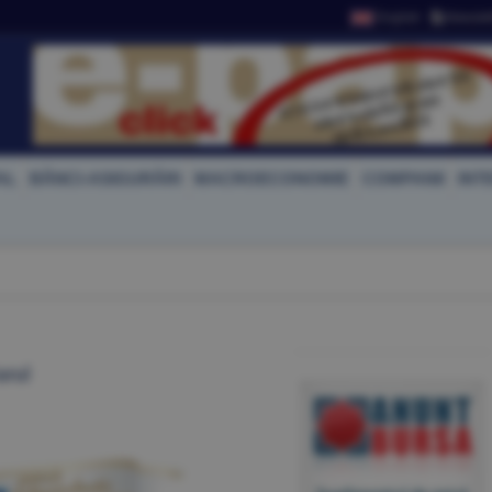
English
Newslet
AL
BĂNCI-ASIGURĂRI
MACROECONOMIE
COMPANII
INT
arul