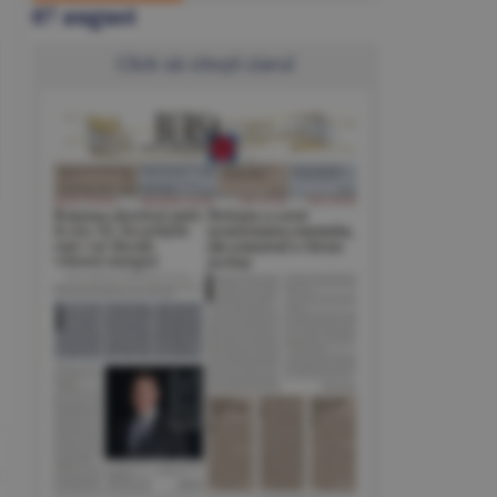
07 august
Click să citeşti ziarul