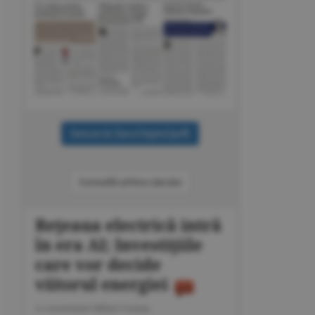
Consultă arhiva ziarului
Reţeaua electrică intră
în era AI; Investiţiile
care vor decide
viitorul energiei
A consemnat Mihai Coman