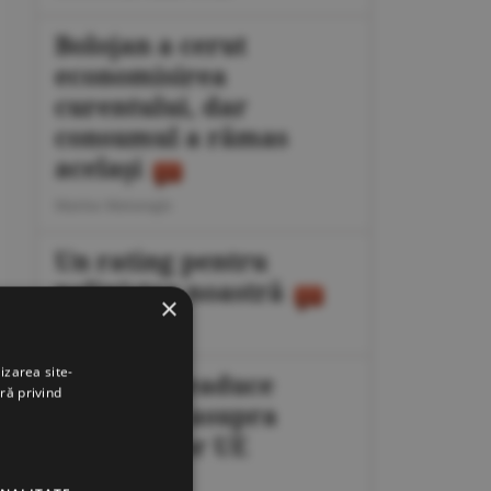
Bolojan a cerut
economisirea
curentului, dar
consumul a rămas
acelaşi
Marius Mataragis
Un rating pentru
neliniştea noastră
×
Călin Rechea
izarea site-
Migraţia readuce
ră privind
presiunea asupra
frontierelor UE
Octavian Dan