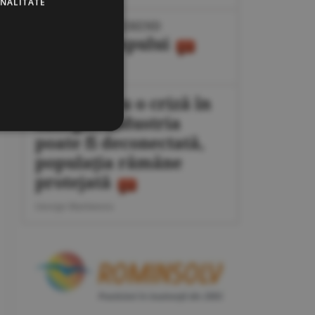
ONALITATE
IPOTEZE DE WEEKEND
Maşina timpului
Cornel Codiţă
Plan pentru o criză în
energie: industria
poate fi deconectată,
populaţia rămâne
protejată
George Marinescu