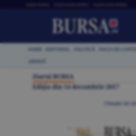
Ediţiile BURSA
• Evenimentele BURSA
• Suplimentele BURSA
HOME
EDITORIAL
POLITICĂ
PIAŢA DE CAPIT
ARHIVĂ
Ziarul BURSA
Ediţia din
14 decembrie 2017
Citeşte tot zi