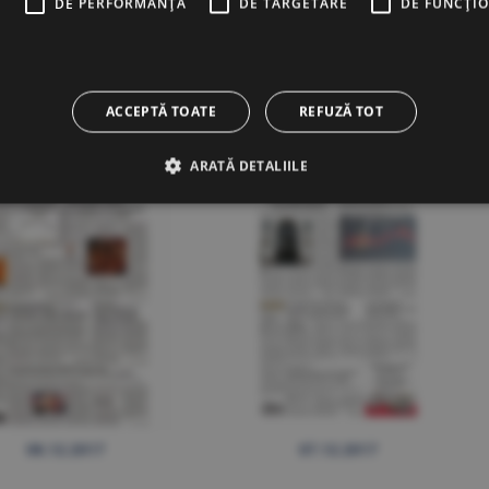
E
DE PERFORMANȚĂ
DE TARGETARE
DE FUNCŢI
13.12.2017
12.12.2017
ACCEPTĂ TOATE
REFUZĂ TOT
ARATĂ DETALIILE
08.12.2017
07.12.2017