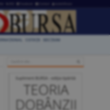
ter
RSS
Facebook
Contact
Autentificare
ERNAŢIONAL
COTAŢII
SECŢIUNI