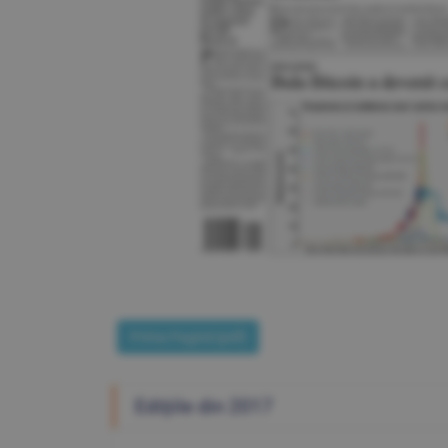
Prima Pagină [pdf]
Ediţiile din 2017