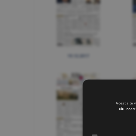
19.12.2017
Acest site 
ului nost