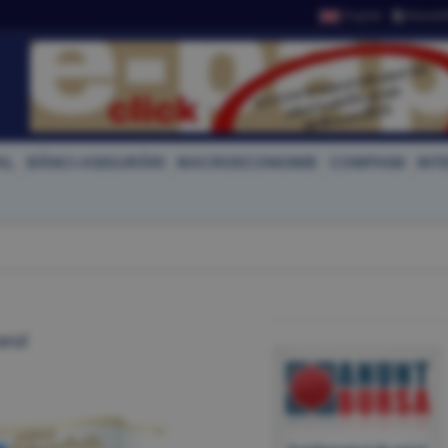
English
Newslet
AL
BĂNCI-ASIGURĂRI
MACROECONOMIE
COMPANII
INT
arul