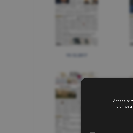
19.12.2017
Acest site 
ului nost