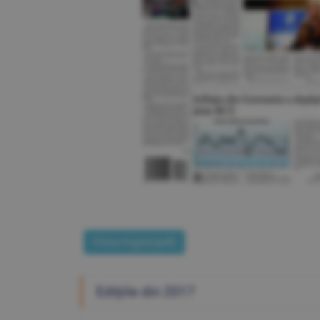
Prima Pagină [pdf]
Ediţiile din 2017