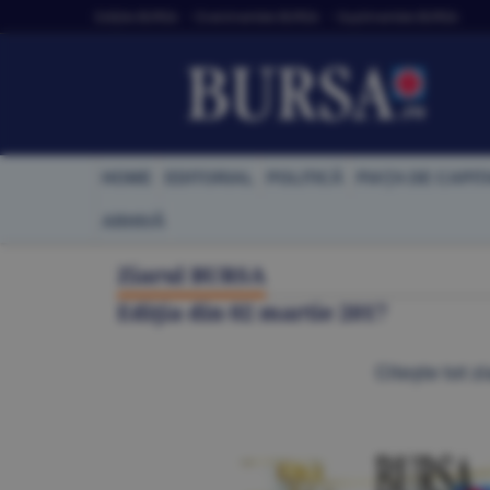
Ediţiile BURSA
• Evenimentele BURSA
• Suplimentele BURSA
HOME
EDITORIAL
POLITICĂ
PIAŢA DE CAPIT
ARHIVĂ
Ziarul BURSA
Ediţia din
02 martie 2017
Citeşte tot zi