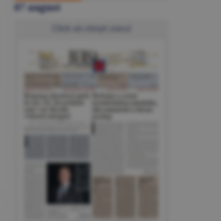
07 august
Click să citeşti ziarul