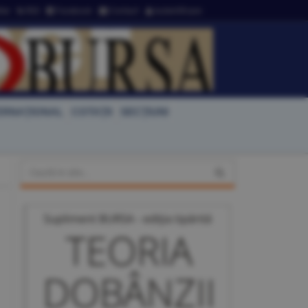
ter
RSS
Facebook
Contact
Autentificare
ERNAŢIONAL
COTAŢII
SECŢIUNI