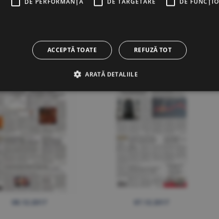
E
DE PERFORMANȚĂ
DE TARGETARE
DE FUNCŢI
13.12.2017
12.12.2017
ACCEPTĂ TOATE
REFUZĂ TOT
ARATĂ DETALIILE
08.12.2017
07.12.2017