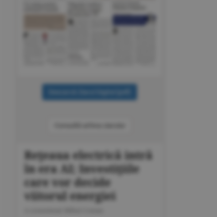
Consultă arhiva ziarului
Reţeaua electrică intră
în era AI; Investiţiile
care vor decide
viitorul energiei
A consemnat Mihai Coman