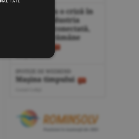
ONALITATE
Plan pentru o criză în
energie: industria
poate fi deconectată,
populaţia rămâne
protejată
George Marinescu
IPOTEZE DE WEEKEND
Maşina timpului
Cornel Codiţă