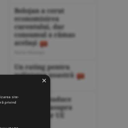
Bolojan a cerut
economisirea
curentului, dar
consumul a rămas
acelaşi
Marius Mataragis
Un rating pentru
neliniştea noastră
×
Călin Rechea
izarea site-
Migraţia readuce
ră privind
presiunea asupra
frontierelor UE
Octavian Dan