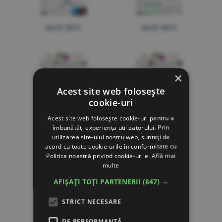
25.07.2017
24.07.2017
×
Acest site web folosește
cookie-uri
Acest site web folosește cookie-uri pentru a
îmbunătăți experiența utilizatorului. Prin
utilizarea site-ului nostru web, sunteți de
acord cu toate cookie-urile în conformitate cu
21.07.2017
20.07.2017
Politica noastră privind cookie-urile.
Află mai
multe
AFIȘAȚI TOȚI PARTENERII
(847) →
STRICT NECESARE
DE PERFORMANȚĂ