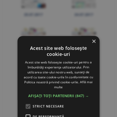
25.07.2017
24.07.2017
×
Acest site web folosește
cookie-uri
Acest site web folosește cookie-uri pentru a
îmbunătăți experiența utilizatorului. Prin
utilizarea site-ului nostru web, sunteți de
acord cu toate cookie-urile în conformitate cu
21.07.2017
20.07.2017
Politica noastră privind cookie-urile.
Află mai
multe
AFIȘAȚI TOȚI PARTENERII
(847) →
STRICT NECESARE
DE PERFORMANȚĂ