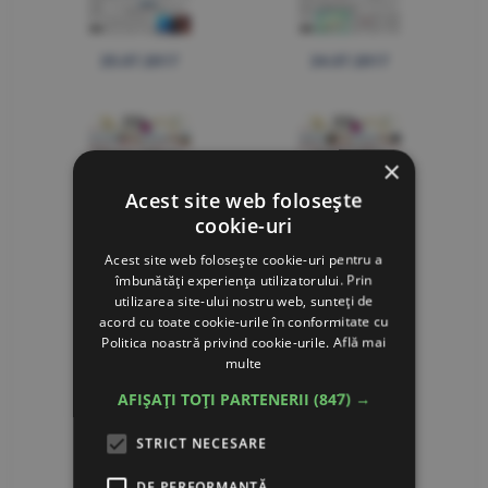
25.07.2017
24.07.2017
×
Acest site web folosește
cookie-uri
Acest site web folosește cookie-uri pentru a
îmbunătăți experiența utilizatorului. Prin
utilizarea site-ului nostru web, sunteți de
acord cu toate cookie-urile în conformitate cu
21.07.2017
20.07.2017
Politica noastră privind cookie-urile.
Află mai
multe
AFIȘAȚI TOȚI PARTENERII
(847) →
STRICT NECESARE
DE PERFORMANȚĂ