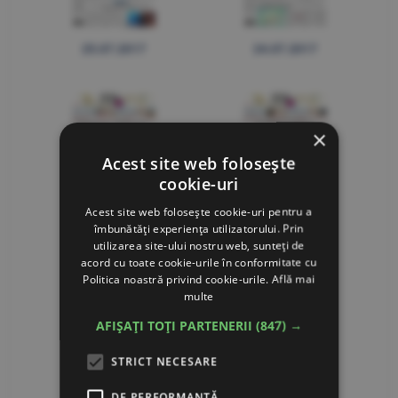
25.07.2017
24.07.2017
×
Acest site web folosește
cookie-uri
Acest site web folosește cookie-uri pentru a
îmbunătăți experiența utilizatorului. Prin
utilizarea site-ului nostru web, sunteți de
21.07.2017
20.07.2017
acord cu toate cookie-urile în conformitate cu
Politica noastră privind cookie-urile.
Află mai
multe
AFIȘAȚI TOȚI PARTENERII
(847) →
STRICT NECESARE
DE PERFORMANȚĂ