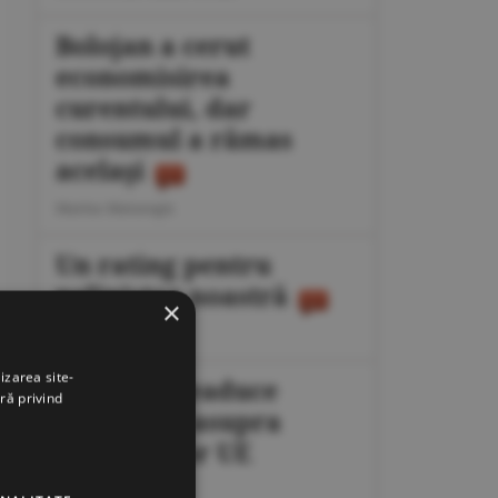
Bolojan a cerut
economisirea
curentului, dar
consumul a rămas
acelaşi
Marius Mataragis
Un rating pentru
neliniştea noastră
×
Călin Rechea
izarea site-
Migraţia readuce
ră privind
presiunea asupra
frontierelor UE
Octavian Dan