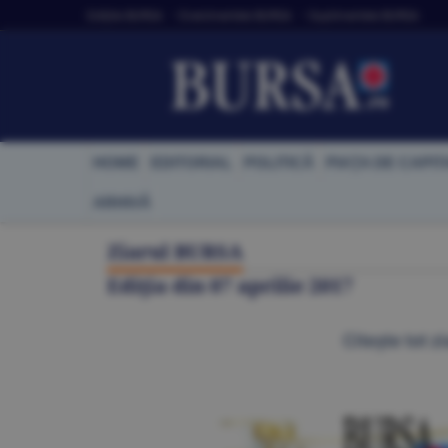
Ediţiile BURSA
• Evenimentele BURSA
• Suplimentele BURSA
HOME
EDITORIAL
POLITICĂ
PIAŢA DE CAPIT
ARHIVĂ
Ziarul BURSA
Ediţia din
07 aprilie 2017
Citeşte tot zi