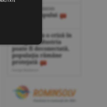
ONALITATE
IPOTEZE DE WEEKEND
Maşina timpului
Cornel Codiţă
Plan pentru o criză în
energie: industria
poate fi deconectată,
populaţia rămâne
protejată
George Marinescu