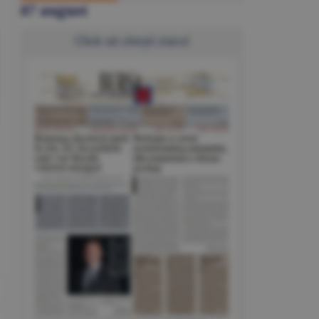
07 august
Click să citeşti ziarul