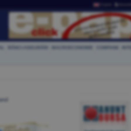
English
Newslet
AL
BĂNCI-ASIGURĂRI
MACROECONOMIE
COMPANII
INT
arul