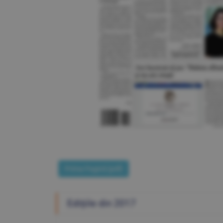
Prima Pagină [pdf]
Ediţiile din 2017