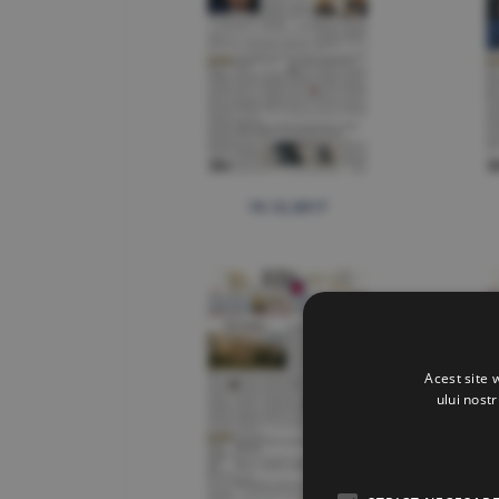
19.12.2017
Acest site 
ului nost