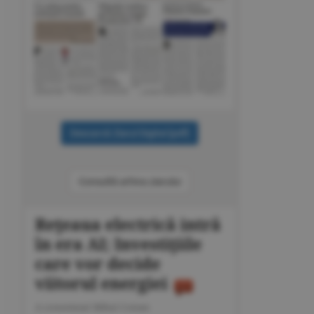
Consultă arhiva ziarului
Reţeaua electrică intră
în era AI; Investiţiile
care vor decide
viitorul energiei
A consemnat Mihai Coman