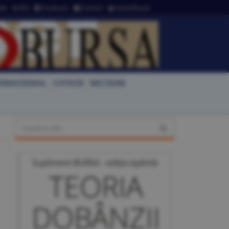
ter
RSS
Facebook
Contact
Autentificare
ERNAŢIONAL
COTAŢII
SECŢIUNI