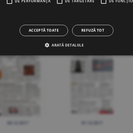
E
DE PERFORMANȚĂ
DE TARGETARE
DE FUNCŢI
13.12.2017
12.12.2017
ACCEPTĂ TOATE
REFUZĂ TOT
ARATĂ DETALIILE
08.12.2017
07.12.2017