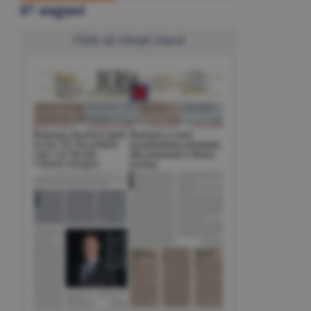
07 august
Click să citeşti ziarul