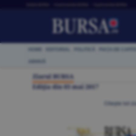
Ediţiile BURSA
• Evenimentele BURSA
• Suplimentele BURSA
HOME
EDITORIAL
POLITICĂ
PIAŢA DE CAPIT
ARHIVĂ
Ziarul BURSA
Ediţia din
03 mai 2017
Citeşte tot zi