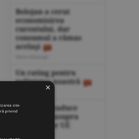
Bolojan a cerut
economisirea
curentului, dar
consumul a rămas
acelaşi
Marius Mataragis
Un rating pentru
neliniştea noastră
×
Călin Rechea
izarea site-
Migraţia readuce
ră privind
presiunea asupra
frontierelor UE
Octavian Dan