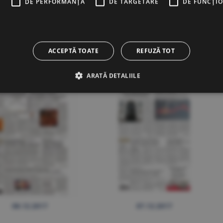
E
DE PERFORMANȚĂ
DE TARGETARE
DE FUNCŢI
13.12.2017
12.12.2017
ACCEPTĂ TOATE
REFUZĂ TOT
ARATĂ DETALIILE
08.12.2017
07.12.2017