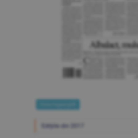
Prima Pagină [pdf]
Ediţiile din 2017