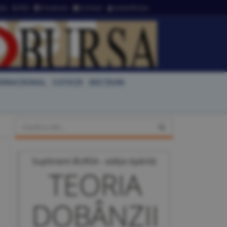
ter
RSS
Facebook
Contact
Autentificare
ERNAŢIONAL
COTAŢII
SECŢIUNI