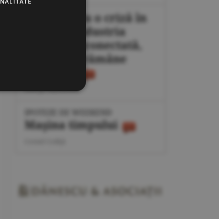
ONALITATE
Plan pentru o criză în
energie: industria
poate fi deconectată,
populaţia rămâne
protejată
George Marinescu
IPOTEZE DE WEEKEND
Maşina timpului
Cornel Codiţă