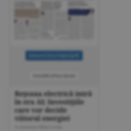
Consultă arhiva ziarului
Reţeaua electrică intră
în era AI; Investiţiile
care vor decide
viitorul energiei
A consemnat Mihai Coman