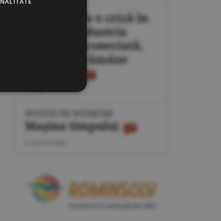
ONALITATE
Plan pentru o criză în
energie: industria
poate fi deconectată,
populaţia rămâne
protejată
George Marinescu
IPOTEZE DE WEEKEND
Maşina timpului
Cornel Codiţă