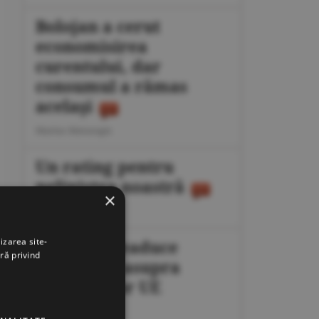
Bolojan a cerut
economisirea
curentului, dar
consumul a rămas
acelaşi
Marius Mataragis
Un rating pentru
neliniştea noastră
×
Călin Rechea
izarea site-
Migraţia readuce
ră privind
presiunea asupra
frontierelor UE
Octavian Dan