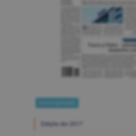
Prima Pagină [pdf]
Ediţiile din 2017