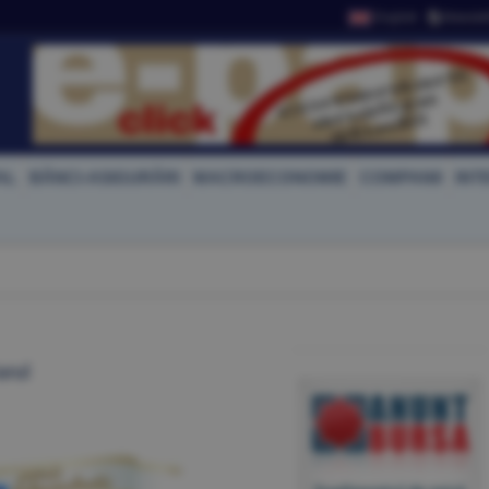
English
Newslet
AL
BĂNCI-ASIGURĂRI
MACROECONOMIE
COMPANII
INT
arul