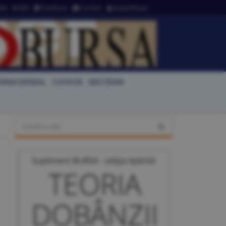
ter
RSS
Facebook
Contact
Autentificare
ERNAŢIONAL
COTAŢII
SECŢIUNI