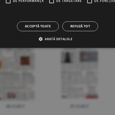
E
DE PERFORMANȚĂ
DE TARGETARE
DE FUNCŢI
13.12.2017
12.12.2017
ACCEPTĂ TOATE
REFUZĂ TOT
ARATĂ DETALIILE
08.12.2017
07.12.2017