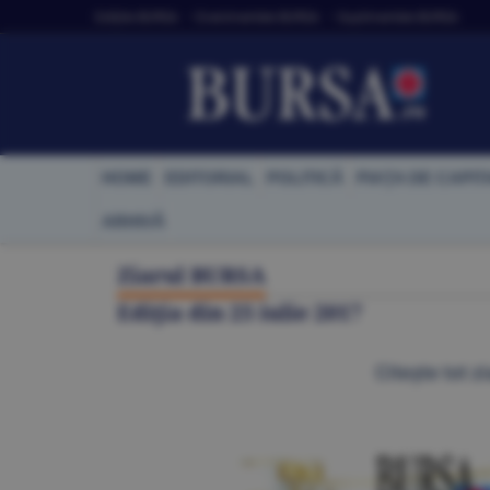
Ediţiile BURSA
• Evenimentele BURSA
• Suplimentele BURSA
HOME
EDITORIAL
POLITICĂ
PIAŢA DE CAPIT
ARHIVĂ
Ziarul BURSA
Ediţia din
25 iulie 2017
Citeşte tot zi