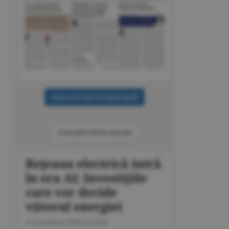
Consultă arhiva ziarului
Reţeaua electrică intră
în era AI; Investiţiile
care vor decide
viitorul energiei
A consemnat Mihai Coman