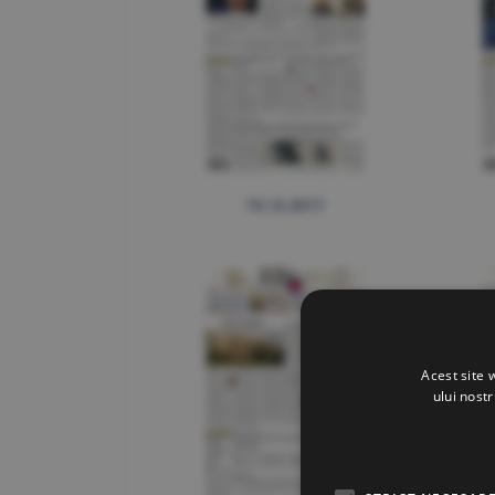
19.12.2017
Acest site 
ului nost