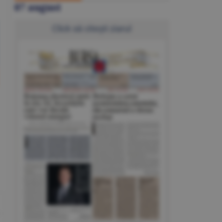
07 august
Click să citeşti ziarul