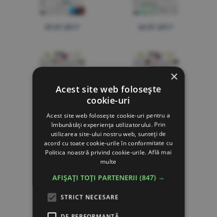
25.07.2017
24.07.2017
×
Acest site web folosește
cookie-uri
Acest site web folosește cookie-uri pentru a
îmbunătăți experiența utilizatorului. Prin
utilizarea site-ului nostru web, sunteți de
acord cu toate cookie-urile în conformitate cu
21.07.2017
20.07.2017
Politica noastră privind cookie-urile.
Află mai
multe
AFIȘAȚI TOȚI PARTENERII
(847) →
STRICT NECESARE
DE PERFORMANȚĂ