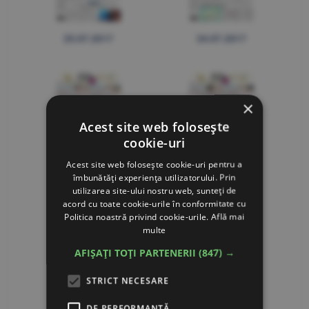
25.07.2017
24.07.2017
×
Acest site web folosește
cookie-uri
Acest site web folosește cookie-uri pentru a
îmbunătăți experiența utilizatorului. Prin
utilizarea site-ului nostru web, sunteți de
acord cu toate cookie-urile în conformitate cu
21.07.2017
20.07.2017
Politica noastră privind cookie-urile.
Află mai
multe
AFIȘAȚI TOȚI PARTENERII
(847) →
STRICT NECESARE
DE PERFORMANȚĂ