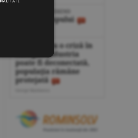
ONALITATE
IPOTEZE DE WEEKEND
Maşina timpului
Cornel Codiţă
Plan pentru o criză în
energie: industria
poate fi deconectată,
populaţia rămâne
protejată
George Marinescu