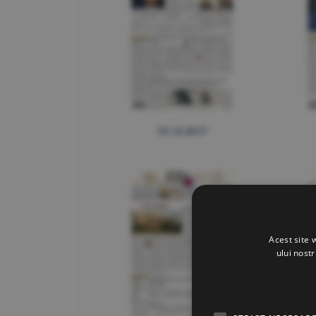
19.12.2017
Acest site 
ului nost