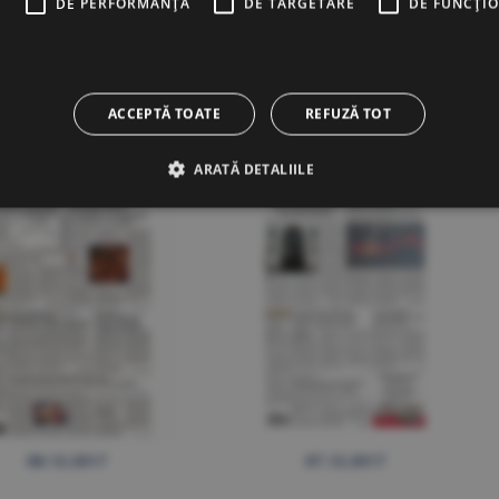
E
DE PERFORMANȚĂ
DE TARGETARE
DE FUNCŢI
13.12.2017
12.12.2017
ACCEPTĂ TOATE
REFUZĂ TOT
ARATĂ DETALIILE
08.12.2017
07.12.2017