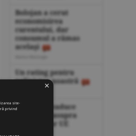
Bolojan a cerut
economisirea
curentului, dar
consumul a rămas
acelaşi
Marius Mataragis
Un rating pentru
neliniştea noastră
×
Călin Rechea
izarea site-
Migraţia readuce
ră privind
presiunea asupra
frontierelor UE
Octavian Dan