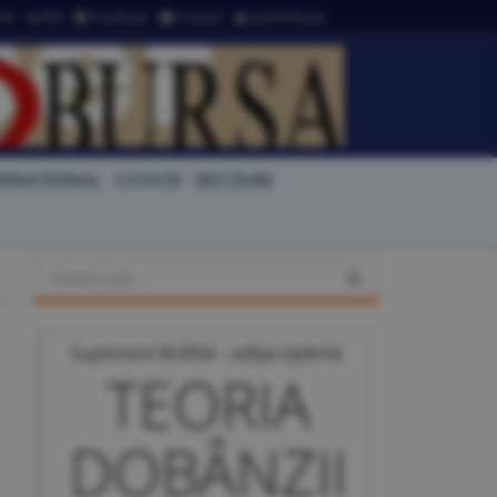
ter
RSS
Facebook
Contact
Autentificare
ERNAŢIONAL
COTAŢII
SECŢIUNI