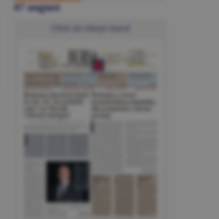
07 august
Click să citeşti ziarul