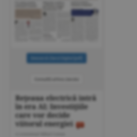
Consultă arhiva ziarului
Reţeaua electrică intră
în era AI; Investiţiile
care vor decide
viitorul energiei
A consemnat Mihai Coman