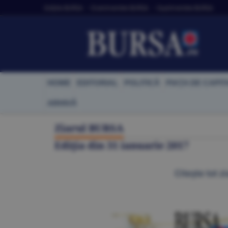
Ediţiile BURSA
• Evenimentele BURSA
• Suplimentele BURSA
HOME
EDITORIAL
POLITICĂ
PIAŢA DE CAPIT
ARHIVĂ
Ziarul BURSA
Ediţia din
31 ianuarie 2017
Citeşte tot zi