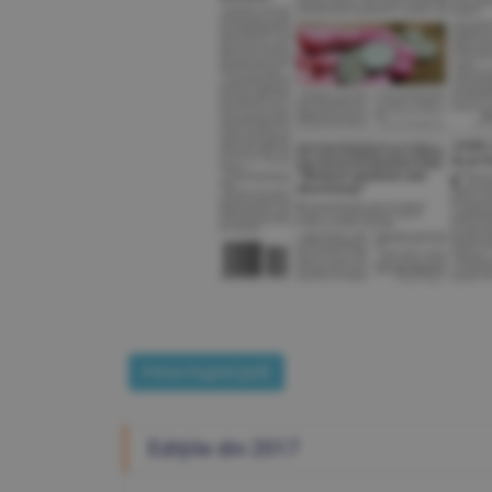
Prima Pagină [pdf]
Ediţiile din 2017