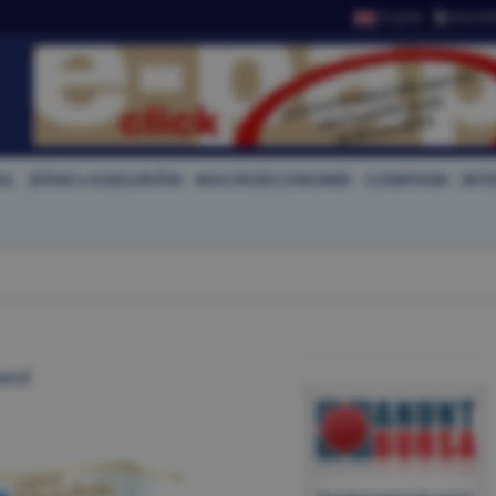
English
Newslet
AL
BĂNCI-ASIGURĂRI
MACROECONOMIE
COMPANII
INT
arul