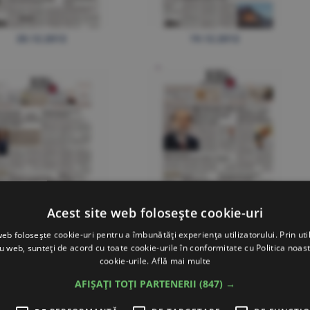
20.12.2012
19.12.2012
Acest site web folosește cookie-uri
web folosește cookie-uri pentru a îmbunătăți experiența utilizatorului. Prin util
ru web, sunteți de acord cu toate cookie-urile în conformitate cu Politica noast
cookie-urile.
Află mai multe
17.12.2012
14.12.2012
AFIȘAȚI TOȚI PARTENERII
(847) →