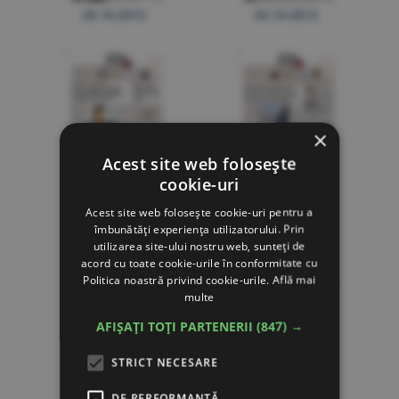
25.10.2012
24.10.2012
×
Acest site web folosește
cookie-uri
Acest site web folosește cookie-uri pentru a
23.10.2012
22.10.2012
îmbunătăți experiența utilizatorului. Prin
utilizarea site-ului nostru web, sunteți de
acord cu toate cookie-urile în conformitate cu
Politica noastră privind cookie-urile.
Află mai
multe
AFIȘAȚI TOȚI PARTENERII
(847) →
STRICT NECESARE
DE PERFORMANȚĂ