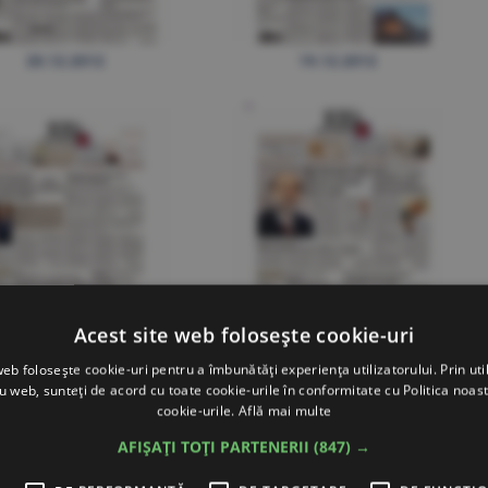
20.12.2012
19.12.2012
Acest site web folosește cookie-uri
web folosește cookie-uri pentru a îmbunătăți experiența utilizatorului. Prin util
ru web, sunteți de acord cu toate cookie-urile în conformitate cu Politica noast
cookie-urile.
Află mai multe
17.12.2012
14.12.2012
AFIȘAȚI TOȚI PARTENERII
(847) →