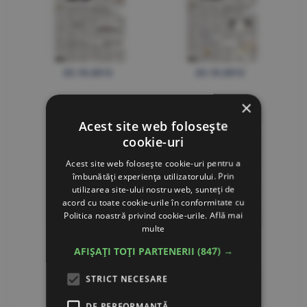
23.10.2012
22.10.2012
×
Acest site web folosește
cookie-uri
Acest site web folosește cookie-uri pentru a
îmbunătăți experiența utilizatorului. Prin
utilizarea site-ului nostru web, sunteți de
acord cu toate cookie-urile în conformitate cu
Politica noastră privind cookie-urile.
Află mai
multe
19.10.2012
18.10.2012
AFIȘAȚI TOȚI PARTENERII
(847) →
STRICT NECESARE
DE PERFORMANȚĂ