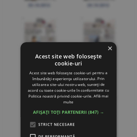
25.10.2012
24.10.2012
×
Acest site web folosește
cookie-uri
Acest site web folosește cookie-uri pentru a
23.10.2012
22.10.2012
îmbunătăți experiența utilizatorului. Prin
utilizarea site-ului nostru web, sunteți de
acord cu toate cookie-urile în conformitate cu
Politica noastră privind cookie-urile.
Află mai
multe
AFIȘAȚI TOȚI PARTENERII
(847) →
STRICT NECESARE
DE PERFORMANȚĂ